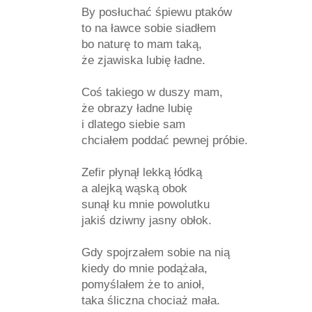
By posłuchać śpiewu ptaków
to na ławce sobie siadłem
bo naturę to mam taką,
że zjawiska lubię ładne.
Coś takiego w duszy mam,
że obrazy ładne lubię
i dlatego siebie sam
chciałem poddać pewnej próbie.
Zefir płynął lekką łódką
a alejką wąską obok
sunął ku mnie powolutku
jakiś dziwny jasny obłok.
Gdy spojrzałem sobie na nią
kiedy do mnie podążała,
pomyślałem że to anioł,
taka śliczna chociaż mała.