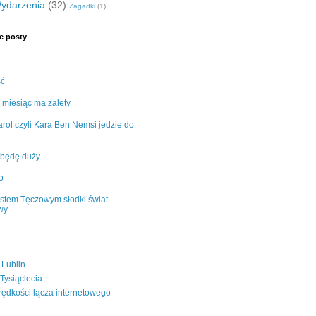
ydarzenia
(32)
Zagadki
(1)
e posty
ść
 miesiąc ma zalety
rol czyli Kara Ben Nemsi jedzie do
 będę duży
o
stem Tęczowym słodki świat
wy
 Lublin
 Tysiąclecia
rędkości łącza internetowego