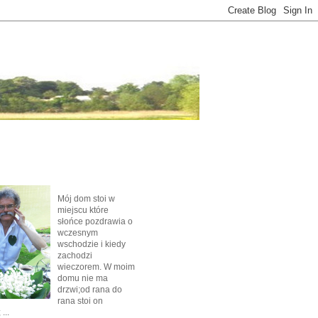
Mój dom stoi w
miejscu które
słońce pozdrawia o
wczesnym
wschodzie i kiedy
zachodzi
wieczorem. W moim
domu nie ma
drzwi;od rana do
rana stoi on
...