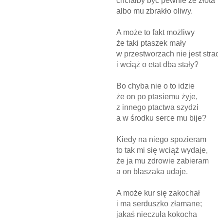
chciałby być pewnie ze złota
albo mu zbrakło oliwy.
A może to fakt możliwy
że taki ptaszek mały
w przestworzach nie jest stra
i wciąż o etat dba stały?
Bo chyba nie o to idzie
że on po ptasiemu żyje,
z innego ptactwa szydzi
a w środku serce mu bije?
Kiedy na niego spozieram
to tak mi się wciąż wydaje,
że ja mu zdrowie zabieram
a on blaszaka udaje.
A może kur się zakochał
i ma serduszko złamane;
jakaś nieczuła kokocha