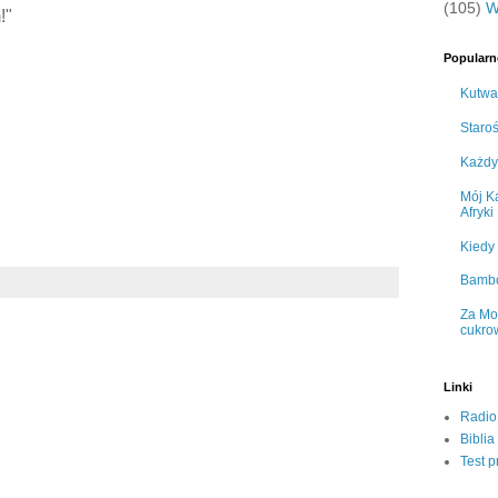
(105)
W
!"
Popularn
Kutwa
Staro
Każdy
Mój Ka
Afryki
Kiedy
Bamb
Za Mo
cukro
Linki
Radio
Biblia
Test p