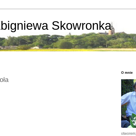
Zbigniewa Skowronka
O mnie
oła
otworem; 