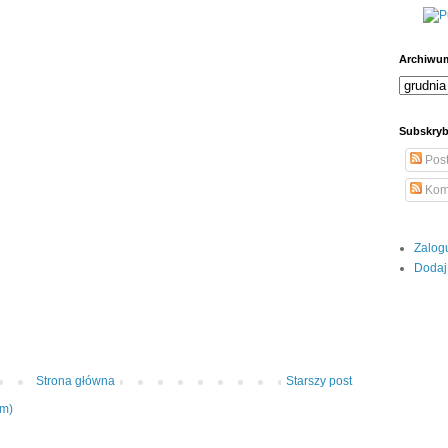
Archiwu
Subskryb
Pos
Kom
Zalog
Dodaj
Strona główna
Starszy post
om)