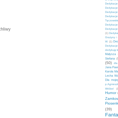
Dedykacje
Dedykacj
Dedykacj
Dedykacje
Tęczowski
Dedykac
chliwy
Dedykacje:
(1)
Dedyka
Grażyny i
Ded
W.
(1)
Dedykacj
dedykuję:
Małysza
Stefana
(
(50)
dla
Jana Pawł
Karola M
Lecha Wa
Dla moje
p.Agnieszk
Wróbel
(
Humor
Zamkow
Piosenk
(39)
Fanta