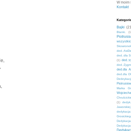
W moim se
Kontakt
Kategori
Bajki
(2
Blanki.
(1
Piotrus
wszystki
Skowrone
ded.:AsiD
ded.:dla S
le,
ded.:s
(1)
ded.:Zyg
,
ded.dla A
ded.dla O
Dedeykacj
Piotrusiow
,
Marka Gro
Wojciech
Chruścicki
(1)
dedyk
Jaworskiej
dedykacja
Grosickie
Dedykacja
Dedykacja
Dedykac