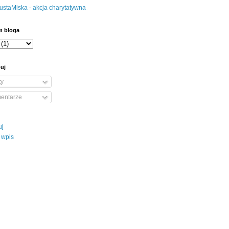
m bloga
uj
ty
entarze
uj
 wpis