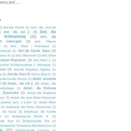
rcu jest .....
e
1)
ded:dla Karola
(1)
ded.: dla córeczki
Ded.: dla
ded.: dla Joli Z.
(3)
)
ia W.Skowronka
(11)
ded.: dla
ch zwierzątek
(2)
ded.: Filipowi
k
(1)
ded.: Olowi i Andrzejowi
(1)
ded.:dla Karola Maya
(2)
edykacje
(1)
tasia M.
(1)
ded.:Marcinowi
(1)
ded.:Olowi
ynkowi Wojtusiowi.
(2)
ded.:Wiesi J.
(1)
muntowi M.Adamczykowi z Warszawy
(1)
zuni
(2)
ded.dla Bogdana Ogórka
(1)
ded.dla Ziuni
(4)
la
(1)
Ded.p.Stasi N.
(1)
dedyk. wnusiowi
e:dla Kamila Stocha
(1)
i
(6)
dedyk.: dla Joli Z.
(2)
dedyk.: dla
dedyk.: dla Piotrusia
dzickiego
(1)
a Skowronka
(2)
dedyk.:dla Bogdana
ego'
(1)
dedyk.:dla pani Madzi Adamczyk
.:pewnej pani z Łodzi
(1)
dedyk.:Wiesi
(1)
dedykacja dla Piotra Skowronka
(1)
: dla Gucia
(1)
dedykacja: dla Kamila
go
(1)
dedykacja:dla Moniki S.
(1)
:dla Nusi
(1)
Dedykacja:dla Tosi
(1)
:himalaiście Tomaszowi Mackiewiczowi
(1)
je
(22)
Dedykacje;dla Łukasza
(1)