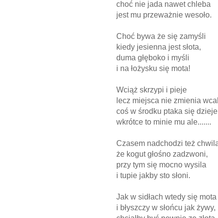
choć nie jada nawet chleba
jest mu przeważnie wesoło.
Choć bywa że się zamyśli
kiedy jesienna jest słota,
duma głęboko i myśli
i na łożysku się mota!
Wciąż skrzypi i pieje
lecz miejsca nie zmienia wca
coś w środku ptaka się dzieje
wkrótce to minie mu ale.......
Czasem nadchodzi też chwila
że kogut głośno zadzwoni,
przy tym się mocno wysila
i tupie jakby sto słoni.
Jak w sidłach wtedy się mota
i błyszczy w słońcu jak żywy,