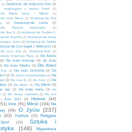
Dedykacje: dla mojej żony Ewy
(2)
:
(1)
e: emigrangtom z dworca Keleti
(1)
e:dla Blanki Artura i Milenki
(1)
:dla brata Miecia
(1)
Dedykacje:dla Ewy
Dedykacje:dla Lecha
(2)
ej
(1)
je:dla Mariana Adamczyka
(1)
dla Nusi S.
(1)
dedykacje:dla Paulinki C.
cje:dla Przemka
(1)
Dedykacje:dla siostry
 szwagra Józka
(1)
Dedykacje:dla Sławka
ykacje:dla Zosi Sagali z Melbourne
(3)
e:dla żony Ewy
(1)
Dedykacje:Ewie
(1)
Dla Adama
koledze Krzychowi Płaza
(1)
(6)
Dla brata Andrzeja
(3)
dla brata
Dla dzieci
5)
Dla brata Władka
(4)
Dla Jadzi Okońskiej
(3)
Dla
 Ewy.
(1)
a II
(2)
Dla
Dla Janiny Lewandowskiej
(1)
aya
(2)
Dla
Dla Kasi M.
(1)
dla Koko
(1)
łęsy
(2)
Dla Milenki
(6)
Dla Mateo
(1)
go taty
(2)
Dla mojej mamy
(3)
dla
i
(1)
Dla Teresy Litwińskiej
(1)
Dla Zosi
Historia
(44)
Euro 2012
(4)
1)
(51)
Inne
(91)
Miłość
(104)
Na
O życiu
(237)
ej
(49)
i
(53)
Religijne
Podróże
(23)
Sztuka i
Sport
(15)
styka
(148)
Wąwolnica