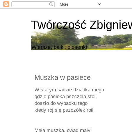
Twórczość Zbigni
Wiersze, bajki, piosenki
Muszka w pasiece
W starym sadzie dziadka mego
gdzie pasieka pszczela stoi,
doszło do wypadku tego
kiedy rój się pszczółek roił.
Mała muszka, owad mały