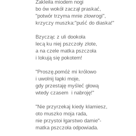
Zakleiła miodem nogi
bo ów wokół zaczął praskać,
"potwór trzyma mnie złowrogi",
krzyczy muszka:"puść do diaska!"
Bzycząc z uli dookoła
lecą ku niej pszczoły złote,
a na czele matka pszczoła
i lokują się pokotem!
"Proszę,pomóż mi królowo
i uwolnij łapki moje,
gdy przestaję myśleć głową
wtedy czasem i nabroję!"
"Nie przyrzekaj kiedy kłamiesz,
oto muszko moja rada,
nie przystoi łgarstwo damie"-
matka pszczoła odpowiada.