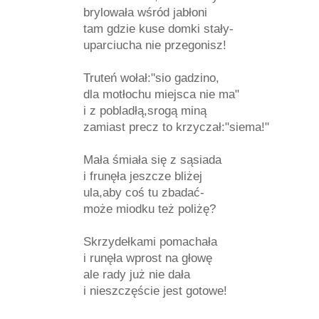
brylowała wśród jabłoni
tam gdzie kuse domki stały-
uparciucha nie przegonisz!
Truteń wołał:"sio gadzino,
dla motłochu miejsca nie ma"
i z pobladłą,srogą miną
zamiast precz to krzyczał:"siema!"
Mała śmiała się z sąsiada
i frunęła jeszcze bliżej
ula,aby coś tu zbadać-
może miodku też poliżę?
Skrzydełkami pomachała
i runęła wprost na głowę
ale rady już nie dała
i nieszczęście jest gotowe!