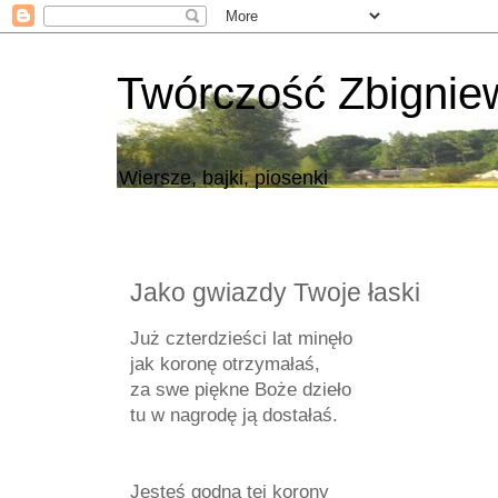
Twórczość Zbigni
Wiersze, bajki, piosenki
Jako gwiazdy Twoje łaski
Już czterdzieści lat minęło
jak koronę otrzymałaś,
za swe piękne Boże dzieło
tu w nagrodę ją dostałaś.
Jesteś godna tej korony