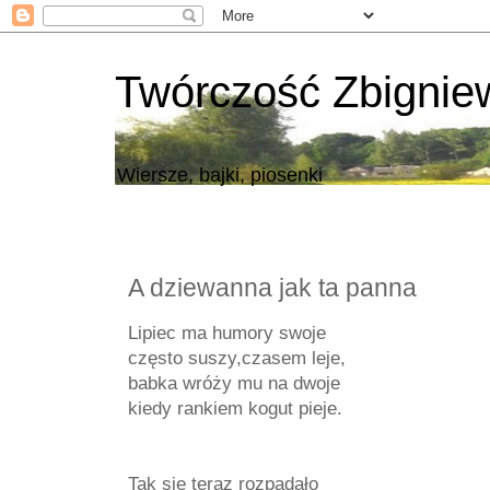
Twórczość Zbigni
Wiersze, bajki, piosenki
A dziewanna jak ta panna
Lipiec ma humory swoje
często suszy,czasem leje,
babka wróży mu na dwoje
kiedy rankiem kogut pieje.
Tak się teraz rozpadało