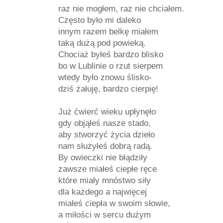
raz nie mogłem, raz nie chciałem.
Często było mi daleko
innym razem belkę miałem
taką dużą pod powieką.
Chociaż byłeś bardzo blisko
bo w Lublinie o rzut sierpem
wtedy było znowu ślisko-
dziś żałuję, bardzo cierpię!
Już ćwierć wieku upłynęło
gdy objąłeś nasze stado,
aby stworzyć życia dzieło
nam służyłeś dobrą radą.
By owieczki nie błądziły
zawsze miałeś ciepłe ręce
które miały mnóstwo siły
dla każdego a najwięcej
miałeś ciepła w swoim słowie,
a miłości w sercu dużym