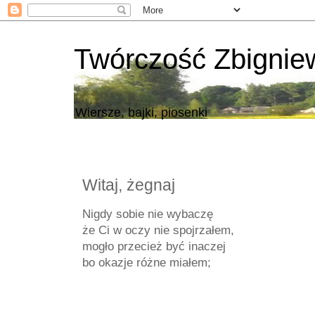
Twórczość Zbigni
Wiersze, bajki, piosenki
Witaj, żegnaj
Nigdy sobie nie wybaczę
że Ci w oczy nie spojrzałem,
mogło przecież być inaczej
bo okazje różne miałem;