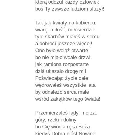
którą odczuł każdy człowiek
boś Ty zawsze ludziom służył!
Tak jak kwiaty na kobiercu:
wiarę, miłość, miłosierdzie
tyle skarbów miałeś w sercu
a dobroci jeszcze więcej!
Ono było wciąż otwarte
bo nie miało wcale drzwi,
jak ramiona rozpostarte
dziś ukazało drogę mi!
Poświęcając życie całe
wędrowałeś wszystkie lata
by odnależć serca małe
wśród zakątków tego świata!
Przemierzałeś lądy, morza,
góry, rzeki i doliny
bo Cię wiodla ręka Boża
kiedyś Dobrą niósł Nowinę!