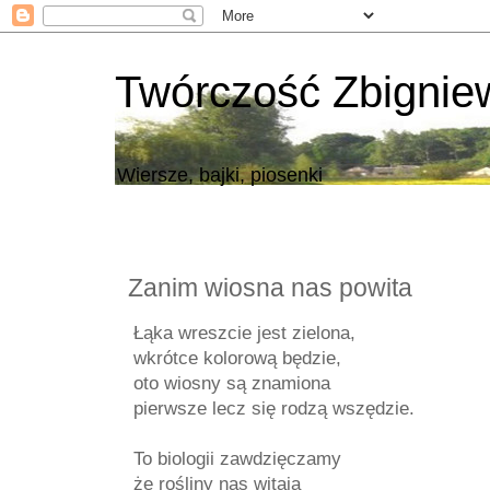
Twórczość Zbigni
Wiersze, bajki, piosenki
Zanim wiosna nas powita
Łąka wreszcie jest zielona,
wkrótce kolorową będzie,
oto wiosny są znamiona
pierwsze lecz się rodzą wszędzie.
To biologii zawdzięczamy
że rośliny nas witają