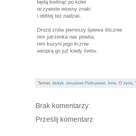
będą kwitnąć po kolei
oczywiste wiosny znaki
i obfitej też nadziei.
Drozd znów pierwszy śpiewa ślicznie
nim jutrzenka nas powita,
nim kuzyni jego licznie
wesprą go już kiedy świta.
Temat:
dedyk. wnusiowi Piotrusiowi
,
Inne
,
O życiu
,
Brak komentarzy:
Prześlij komentarz