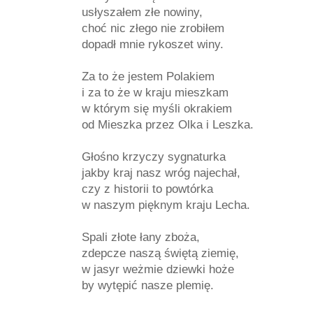
usłyszałem złe nowiny,
choć nic złego nie zrobiłem
dopadł mnie rykoszet winy.
Za to że jestem Polakiem
i za to że w kraju mieszkam
w którym się myśli okrakiem
od Mieszka przez Olka i Leszka.
Głośno krzyczy sygnaturka
jakby kraj nasz wróg najechał,
czy z historii to powtórka
w naszym pięknym kraju Lecha.
Spali złote łany zboża,
zdepcze naszą świętą ziemię,
w jasyr weżmie dziewki hoże
by wytępić nasze plemię.