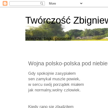
Twórczość Zbigni
Wiersze, bajki, piosenki
Wojna polsko-polska pod niebie
Gdy spokojnie zasypiałem
sen zamykał muszle powiek,
w sercu swój porządek miałem
jak normalny,wolny człowiek.
Kiedy rano się zbudziłem