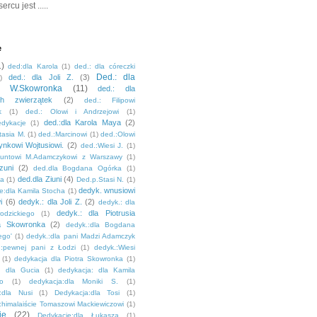
rcu jest .....
e
1)
ded:dla Karola
(1)
ded.: dla córeczki
Ded.: dla
ded.: dla Joli Z.
(3)
)
ia W.Skowronka
(11)
ded.: dla
ch zwierzątek
(2)
ded.: Filipowi
k
(1)
ded.: Olowi i Andrzejowi
(1)
ded.:dla Karola Maya
(2)
edykacje
(1)
tasia M.
(1)
ded.:Marcinowi
(1)
ded.:Olowi
ynkowi Wojtusiowi.
(2)
ded.:Wiesi J.
(1)
muntowi M.Adamczykowi z Warszawy
(1)
zuni
(2)
ded.dla Bogdana Ogórka
(1)
ded.dla Ziuni
(4)
la
(1)
Ded.p.Stasi N.
(1)
dedyk. wnusiowi
e:dla Kamila Stocha
(1)
i
(6)
dedyk.: dla Joli Z.
(2)
dedyk.: dla
dedyk.: dla Piotrusia
dzickiego
(1)
a Skowronka
(2)
dedyk.:dla Bogdana
ego'
(1)
dedyk.:dla pani Madzi Adamczyk
.:pewnej pani z Łodzi
(1)
dedyk.:Wiesi
(1)
dedykacja dla Piotra Skowronka
(1)
: dla Gucia
(1)
dedykacja: dla Kamila
go
(1)
dedykacja:dla Moniki S.
(1)
:dla Nusi
(1)
Dedykacja:dla Tosi
(1)
:himalaiście Tomaszowi Mackiewiczowi
(1)
je
(22)
Dedykacje;dla Łukasza
(1)