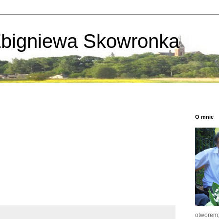
Zbigniewa Skowronka
O mnie
otworem; 