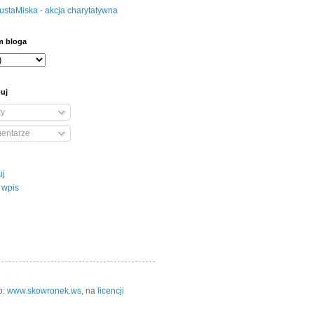
m bloga
uj
ty
entarze
uj
 wpis
p:
www.skowronek.ws
, na
licencji