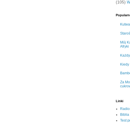
(105)
W
Popularn
Kutwa
Staro
Mój Ka
Afryki
Każdy
Kiedy
Bamb
Za Mo
cukro
Linki
Radio
Biblia
Test p