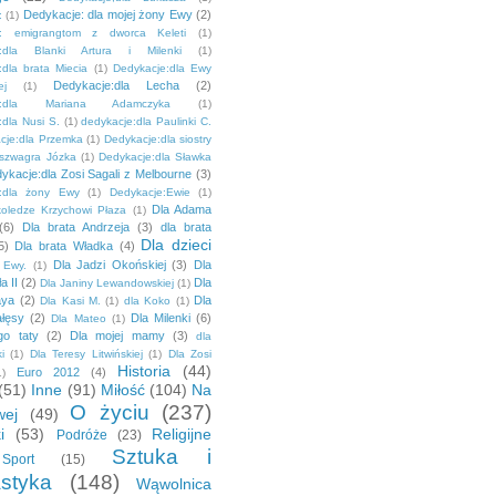
Dedykacje: dla mojej żony Ewy
(2)
:
(1)
e: emigrangtom z dworca Keleti
(1)
e:dla Blanki Artura i Milenki
(1)
:dla brata Miecia
(1)
Dedykacje:dla Ewy
Dedykacje:dla Lecha
(2)
ej
(1)
je:dla Mariana Adamczyka
(1)
dla Nusi S.
(1)
dedykacje:dla Paulinki C.
cje:dla Przemka
(1)
Dedykacje:dla siostry
 szwagra Józka
(1)
Dedykacje:dla Sławka
ykacje:dla Zosi Sagali z Melbourne
(3)
e:dla żony Ewy
(1)
Dedykacje:Ewie
(1)
Dla Adama
koledze Krzychowi Płaza
(1)
(6)
Dla brata Andrzeja
(3)
dla brata
Dla dzieci
5)
Dla brata Władka
(4)
Dla Jadzi Okońskiej
(3)
Dla
 Ewy.
(1)
a II
(2)
Dla
Dla Janiny Lewandowskiej
(1)
aya
(2)
Dla
Dla Kasi M.
(1)
dla Koko
(1)
łęsy
(2)
Dla Milenki
(6)
Dla Mateo
(1)
go taty
(2)
Dla mojej mamy
(3)
dla
i
(1)
Dla Teresy Litwińskiej
(1)
Dla Zosi
Historia
(44)
Euro 2012
(4)
1)
(51)
Inne
(91)
Miłość
(104)
Na
O życiu
(237)
ej
(49)
i
(53)
Religijne
Podróże
(23)
Sztuka i
Sport
(15)
styka
(148)
Wąwolnica