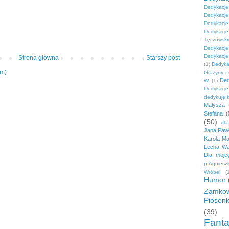
Dedykacje
Dedykacj
Dedykacj
Dedykacje
Tęczowski
Dedykac
Dedykacje:
Strona główna
Starszy post
(1)
Dedyka
om)
Grażyny i
Ded
W.
(1)
Dedykacj
dedykuję:
Małysza
Stefana
(
(50)
dla
Jana Pawł
Karola M
Lecha Wa
Dla moje
p.Agnieszk
Wróbel
(
Humor
Zamkow
Piosenk
(39)
Fanta