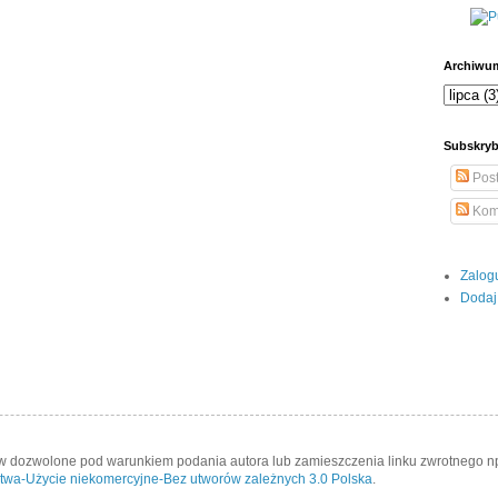
Archiwu
Subskryb
Pos
Kom
Zalog
Dodaj
 dozwolone pod warunkiem podania autora lub zamieszczenia linku zwrotnego n
twa-Użycie niekomercyjne-Bez utworów zależnych 3.0 Polska
.