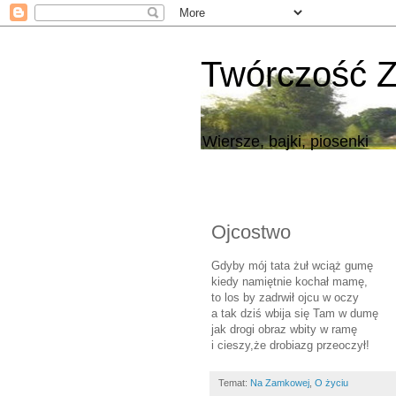
Twórczość 
Wiersze, bajki, piosenki
Ojcostwo
Gdyby mój tata żuł wciąż gumę
kiedy namiętnie kochał mamę,
to los by zadrwił ojcu w oczy
a tak dziś wbija się Tam w dumę
jak drogi obraz wbity w ramę
i cieszy,że drobiazg przeoczył!
Temat:
Na Zamkowej
,
O życiu