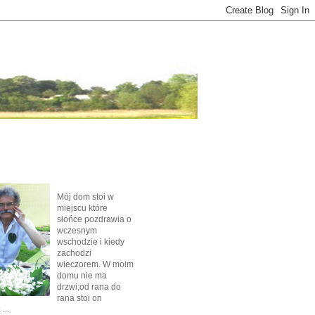
Mój dom stoi w
miejscu które
słońce pozdrawia o
wczesnym
wschodzie i kiedy
zachodzi
wieczorem. W moim
domu nie ma
drzwi;od rana do
rana stoi on
...