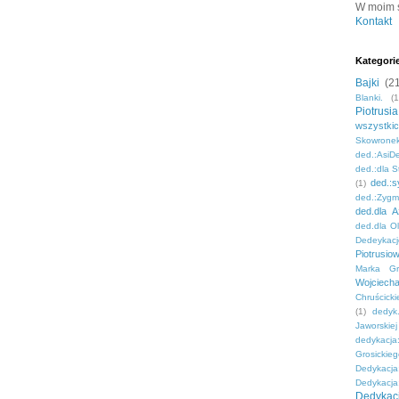
W moim se
Kontakt
Kategori
Bajki
(2
Blanki.
(1
Piotrus
wszystki
Skowrone
ded.:AsiD
ded.:dla S
ded.:s
(1)
ded.:Zyg
ded.dla A
ded.dla O
Dedeykacj
Piotrusiow
Marka Gro
Wojciech
Chruścicki
(1)
dedyk
Jaworskiej
dedykacja
Grosickie
Dedykacja
Dedykacja
Dedykac