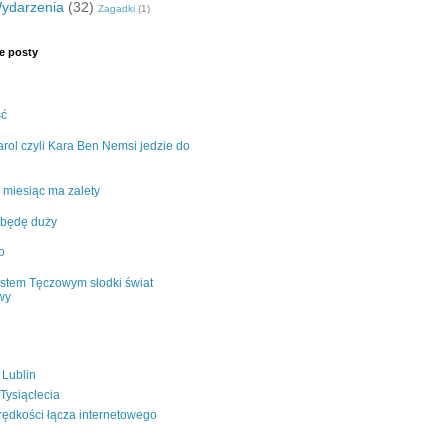
ydarzenia
(32)
Zagadki
(1)
e posty
ść
rol czyli Kara Ben Nemsi jedzie do
 miesiąc ma zalety
 będę duży
o
stem Tęczowym słodki świat
wy
 Lublin
 Tysiąclecia
rędkości łącza internetowego